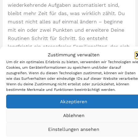
wiederkehrende Aufgaben automatisiert sind,
bleibt mehr Zeit für das, was wirklich zählt. Du
musst nicht alles auf einmal ändern – beginne
mit ein oder zwei Punkten und erweitere Deine
Routinen Schritt für Schritt. So entsteht
langfristig ein stressfreier Familienalltag, der sich
Zustimmung verwalten
natürlich anfühlt und nicht erzwungen wirkt.
Um dir ein optimales Erlebnis zu bieten, verwenden wir Technologien wi
Cookies, um Geräteinformationen zu speichern und/oder darauf
Fazit
zuzugreifen. Wenn du diesen Technologien zustimmst, können wir Daten
wie das Surfverhalten oder eindeutige IDs auf dieser Website verarbeite
Wenn du deine Zustimmung nicht erteilst oder zurückziehst, können
Ein
Familienalltag ohne Stress
ist kein
bestimmte Merkmale und Funktionen beeinträchtigt werden.
unerreichbares Ideal, sondern das Ergebnis
Akzeptieren
bewusster Entscheidungen. Mit klarer Struktur,
offener Kommunikation, fair verteilter
Ablehnen
Verantwortung und regelmäßiger Selbstfürsorge
kannst Du Dein Familienleben nachhaltig
Einstellungen ansehen
entspannen. Es geht nicht darum, Perfektion zu